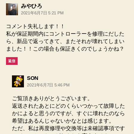
の
みやひろ
発
2021年6月7日 5:21 PM
言:
コメント失礼します！！
私が保証期間内にコントローラーを修理にだした
ら、新品で返ってきて、またそれが壊れてしまい
ました！！この場合も保証きくのでしょうかね？
返信
の
SON
発
2021年6月7日 5:46 PM
言:
ご覧頂きありがとうございます。
返送されたあとにどのくらいつかって故障した
かによると思うのですが、すぐに壊れたのなら
希望はあるんじゃないかなとは感じます。
ただ、私は再度修理や交換等は未確認事項です