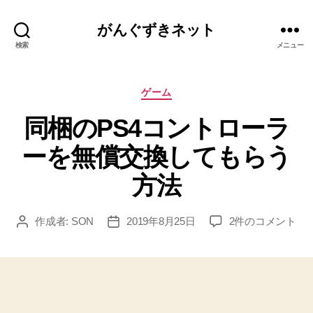
がんぐずきネット
検索
メニュー
カ
ゲーム
テ
同梱のPS4コントローラ
ゴ
リ
ーを無償交換してもらう
ー
方法
同
作成者:
SON
2019年8月25日
2件のコメント
投
投
梱
稿
稿
の
者
日
PS4
コ
ン
ト