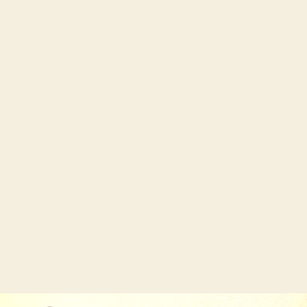
ロ
ー
ラ
ー
を
無
償
交
換
し
て
も
ら
う
方
法
へ
の