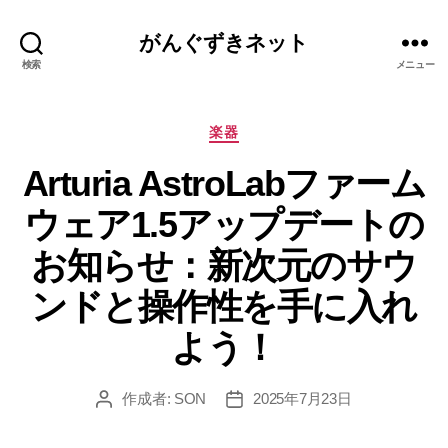
がんぐずきネット
検索
メニュー
カ
楽器
テ
Arturia AstroLabファーム
ゴ
リ
ウェア1.5アップデートの
ー
お知らせ：新次元のサウ
ンドと操作性を手に入れ
よう！
作成者:
SON
2025年7月23日
投
投
稿
稿
者
日