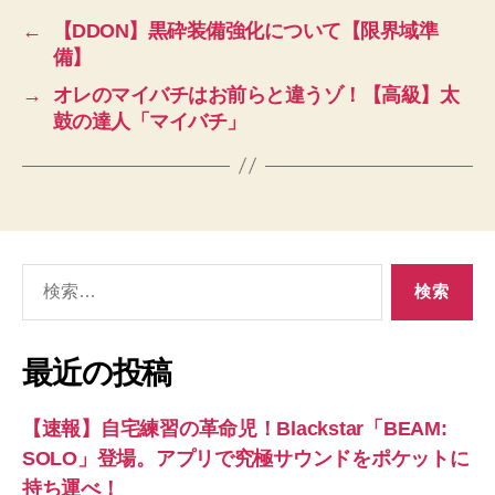
←
【DDON】黒砕装備強化について【限界域準
備】
→
オレのマイバチはお前らと違うゾ！【高級】太
鼓の達人「マイバチ」
検
索
対
象:
最近の投稿
【速報】自宅練習の革命児！Blackstar「BEAM:
SOLO」登場。アプリで究極サウンドをポケットに
持ち運べ！