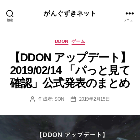
がんぐずきネット
検索
メニュー
カ
DDON
ゲーム
テ
【DDON アップデート】
ゴ
リ
2019/02/14 「パっと見て
ー
確認」公式発表のまとめ
作成者:
SON
2019年2月15日
投
投
稿
稿
者
日